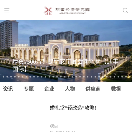


斥资7500万！昆明安宁宴会新地标【迎丰
国际】
资讯
专题
企业
人物
供应商
数据
婚礼堂“轻改造”攻略!
观点