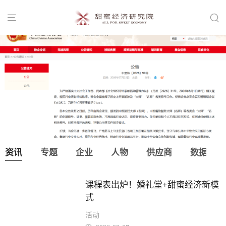


中国烹饪协会：取消“大师”“名师”等称
号！
资讯
专题
企业
人物
供应商
数据
课程表出炉！婚礼堂+甜蜜经济新模
式
活动