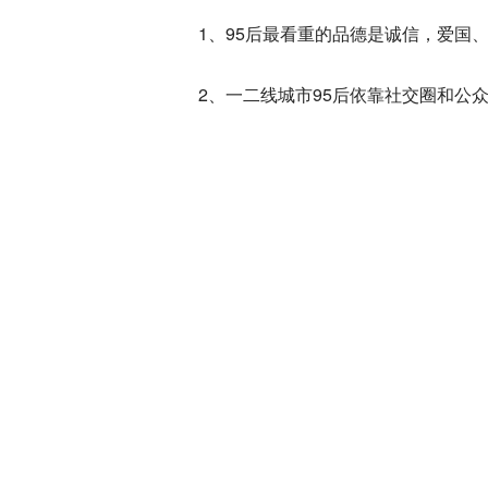
1、95后最看重的品德是诚信，爱国
2、一二线城市95后依靠社交圈和公
3、近半95后受访者处于月入5000
4、95后婚恋观更谨慎也更悲观，不
5、过半95后受访者希望5年内买房
6、网购首先看评价，67.9%的95
7、95后女生择偶要求高过男生，最
8、95后最爱的手机品牌是OPPO，vi