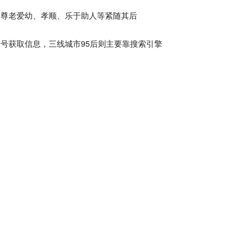
、尊老爱幼、孝顺、乐于助人等紧随其后
众号获取信息，三线城市95后则主要靠搜索引擎
元或以下的状态
婚族比例达到18%，女生更倾向于不婚
，但租房的接受度也高于前辈
后购物会被商品好评度所影响
看重男方的身高与经济条件
vo紧随其后