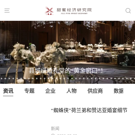


县城级婚礼堂的“黄金窗口”！
资讯
专题
企业
人物
供应商
数据
“蜘蛛侠”荷兰弟和赞达亚婚宴细节
新闻