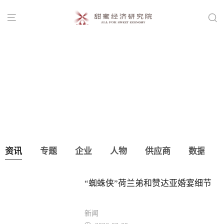


课程表出炉！婚礼堂+甜蜜经济新模式
资讯
专题
企业
人物
供应商
数据
“蜘蛛侠”荷兰弟和赞达亚婚宴细节
新闻