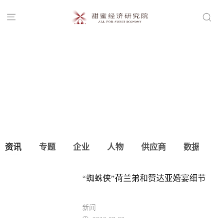


县城级婚礼堂的“黄金窗口”！
资讯
专题
企业
人物
供应商
数据
“蜘蛛侠”荷兰弟和赞达亚婚宴细节
新闻