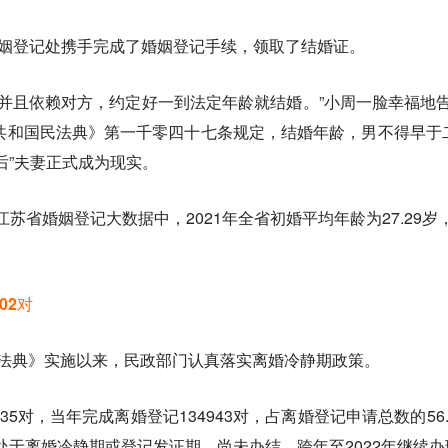
在婚姻登记处携手完成了婚姻登记手续，领取了结婚证。
信并且依赖对方，约定好一到法定年龄就结婚。”小周一脸幸福地
共和国民法典》第一千零四十七条规定，结婚年龄，男不得早于二
0后”夫妻正式成为现实。
江苏省婚姻登记大数据中，2021年全省初婚平均年龄为27.29岁
02对
国民法典》实施以来，民政部门认真落实离婚冷静期政策。
435对，当年完成离婚登记134943对，占离婚登记申请总数的5
7对因处于离婚冷静期或登记发证期，尚未办结，跨年至2022年继续