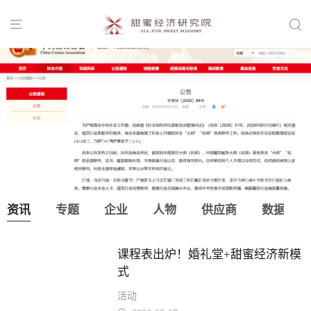


中国烹饪协会：取消“大师”“名师”等称
号！
资讯
专题
企业
人物
供应商
数据
课程表出炉！婚礼堂+甜蜜经济新模
式
活动