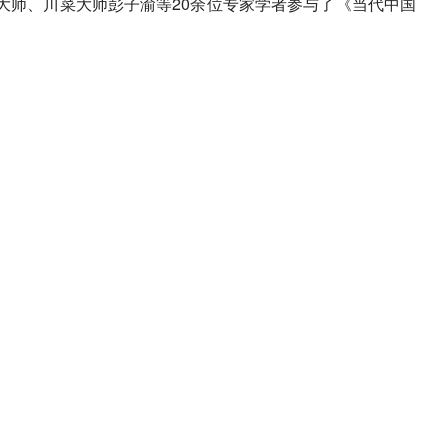
大师、川菜大师彭子渝等20余位专家学者参与了《当代中国