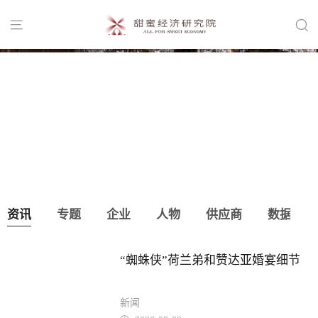


县城级婚礼堂的“黄金窗口”！
资讯
专题
企业
人物
供应商
数据
“蜘蛛侠”荷兰弟和赞达亚婚宴细节
新闻