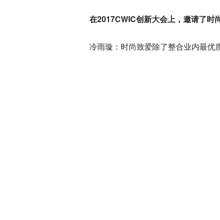
在2017CWIC创新大会上，邀请了时
冷雨璇：时尚致爱除了整合业内最优
好的婚礼，其标准化的模式应该是能
吕常春：结婚业务作为一个创新、孵
市、商户分层，运用不同的产品体系
雷筱倩：平台最大的责任是帮助商家
长，再借此搭建一个更强壮的体系。
以下演讲内容为小编速记整理，内容