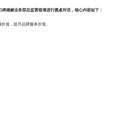
口碑婚嫁业务部总监雷筱倩进行圆桌对话，核心内容如下：
播价值，提升品牌服务价值。
的制作、发布、传播，成为更多人付费去享有的产品。
变，从最初的简单模式贴广告位到现在的针对不同行业、城
种开放的心态，让所有合作伙伴赚到钱，相互赋能，共同成
视频