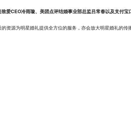
尚致爱CEO
冷雨璇
、美团点评结婚事业部总监吕常春以及支付宝
质的资源为明星婚礼提供全方位的服务，亦会放大明星婚礼的传
复制成一个让更多消费者可以体验的婚礼产品，继而通过大精力
化、突击手的角色，备受瞩目。而如今平台的商业模式已经转
匹配。
获得更多的流量，支付宝口碑搭建一套最基础生态的土壤，以一
稍有改动，未经分享嘉宾审核。
圆桌对话（冷雨璇、吕常春、雷筱倩）全程