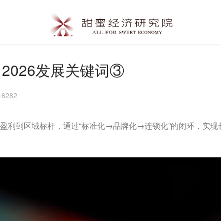
2026发展关键词③
6282
店盈利到区域标杆，通过“标准化→品牌化→连锁化”的闭环，实现