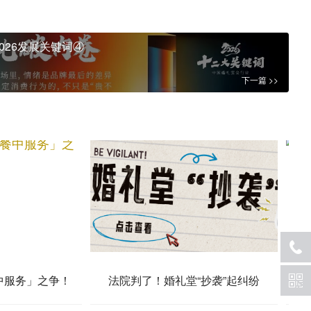
026发展关键词④
下一篇 >>
中服务」之争！
法院判了！婚礼堂“抄袭”起纠纷
婚