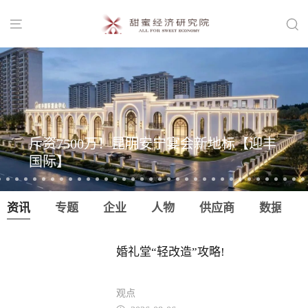


斥资7500万！昆明安宁宴会新地标【迎丰
国际】
资讯
专题
企业
人物
供应商
数据
婚礼堂“轻改造”攻略!
观点