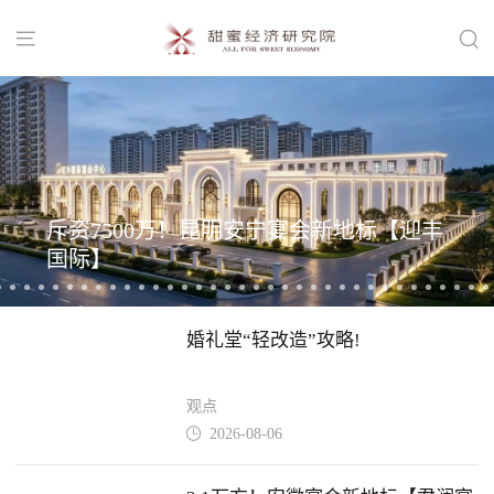


斥资7500万！昆明安宁宴会新地标【迎丰
国际】
婚礼堂“轻改造”攻略!
观点
2026-08-06
