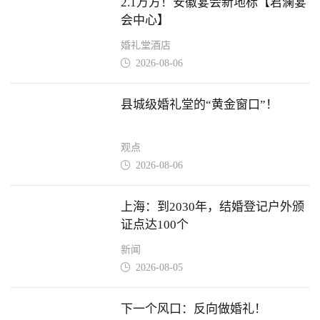
2.1万方！安徽宴会新地标【君澜宴
会中心】
婚礼堂酒店
2026-08-06

县城级婚礼堂的“黄金窗口”！
观点
2026-08-06

上海：到2030年，结婚登记户外颁
证点达100个
新闻
2026-08-05

下一个风口：反向做婚礼！