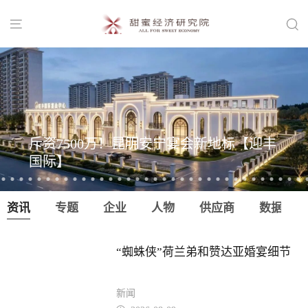


斥资7500万！昆明安宁宴会新地标【迎丰
国际】
资讯
专题
企业
人物
供应商
数据
“蜘蛛侠”荷兰弟和赞达亚婚宴细节
新闻