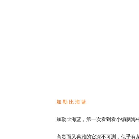
加 勒 比 海 蓝
加勒比海蓝，第一次看到看小编脑海
高贵而又典雅的它深不可测，似乎有