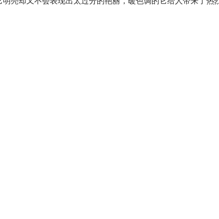
它明亮却又不会表现出太过分的艳丽，暖色调的它给人带来了热