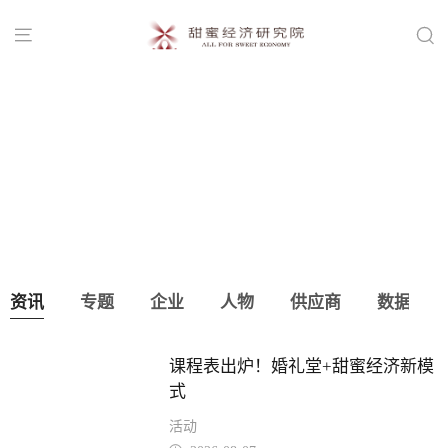


“玖爱杯”短视频创作大赛，免费参赛冲刺
奖金！
资讯
专题
企业
人物
供应商
数据
课程表出炉！婚礼堂+甜蜜经济新模
式
活动