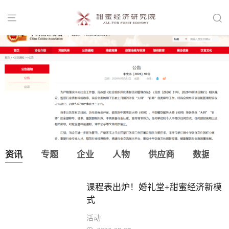


中国烹饪协会：取消“大师”“名师”等称
号！
资讯
专题
企业
人物
供应商
数据
课程表出炉！婚礼堂+甜蜜经济新模
式
活动