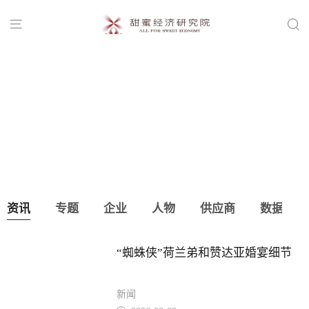


斥资11亿！玖爱生活艺术区全域盛大开业
资讯
专题
企业
人物
供应商
数据
“蜘蛛侠”荷兰弟和赞达亚婚宴细节
新闻