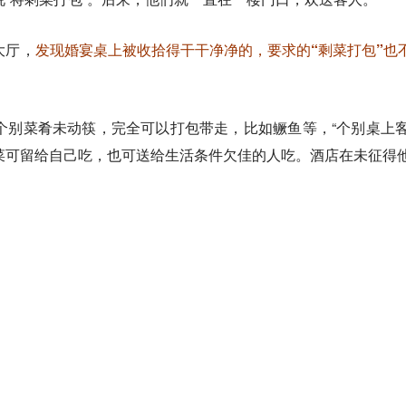
大厅，
发现婚宴桌上被收拾得干干净净的，要求的“剩菜打包”也
个别菜肴未动筷，完全可以打包带走，比如鳜鱼等，“个别桌上客
菜可留给自己吃，也可送给生活条件欠佳的人吃。酒店在未征得