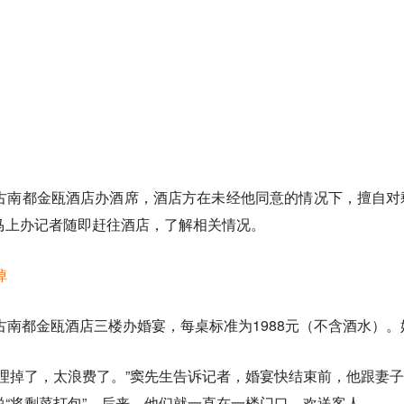
古南都金瓯酒店办酒席，酒店方在未经他同意的情况下，擅自对
马上办记者随即赶往酒店，了解相关情况。
掉
古南都金瓯酒店三楼办婚宴，每桌标准为1988元（不含酒水）
清理掉了，太浪费了。”窦先生告诉记者，婚宴快结束前，他跟妻
“将剩菜打包”。后来，他们就一直在一楼门口，欢送客人。