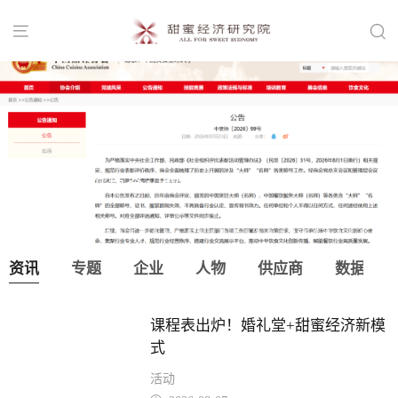


中国烹饪协会：取消“大师”“名师”等称
号！
资讯
专题
企业
人物
供应商
数据
课程表出炉！婚礼堂+甜蜜经济新模
式
活动