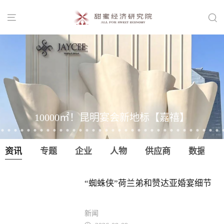


10000㎡！昆明宴会新地标【嘉禧】
资讯
专题
企业
人物
供应商
数据
“蜘蛛侠”荷兰弟和赞达亚婚宴细节
新闻